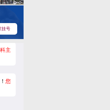
家挂号
科主
！
您