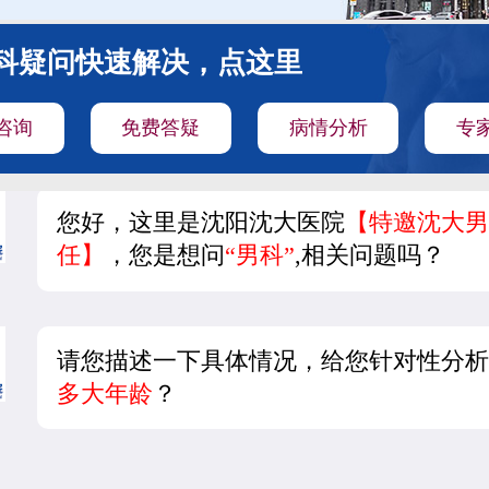
科疑问快速解决，点这里
咨询
免费答疑
病情分析
专
您好，这里是沈阳沈大医院
【特邀沈大男
任】
，您是想问
“男科”
,相关问题吗？
请您描述一下具体情况，给您针对性分析
多大年龄
？