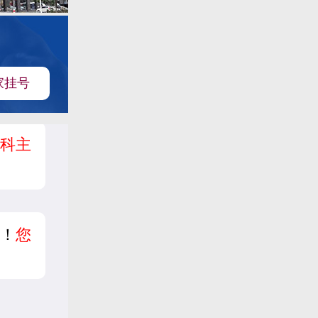
家挂号
科主
！
您