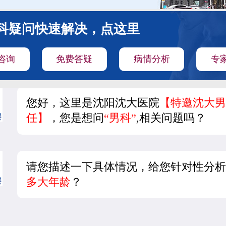
科疑问快速解决，点这里
咨询
免费答疑
病情分析
专
您好，这里是沈阳沈大医院
【特邀沈大男
任】
，您是想问
“男科”
,相关问题吗？
请您描述一下具体情况，给您针对性分析
多大年龄
？