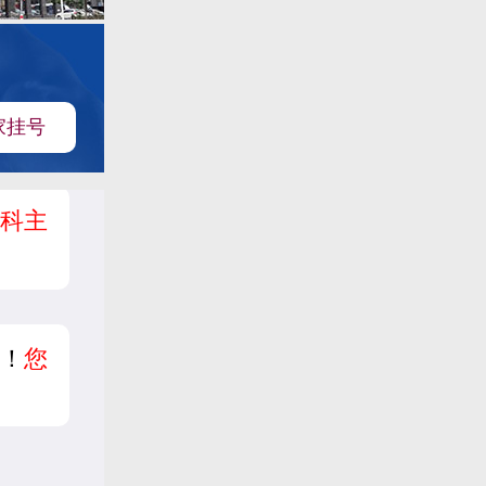
家挂号
科主
！
您