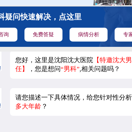
科疑问快速解决，点这里
咨询
免费答疑
病情分析
专
您好，这里是沈阳沈大医院
【特邀沈大男
任】
，您是想问
“男科”
,相关问题吗？
请您描述一下具体情况，给您针对性分析
多大年龄
？